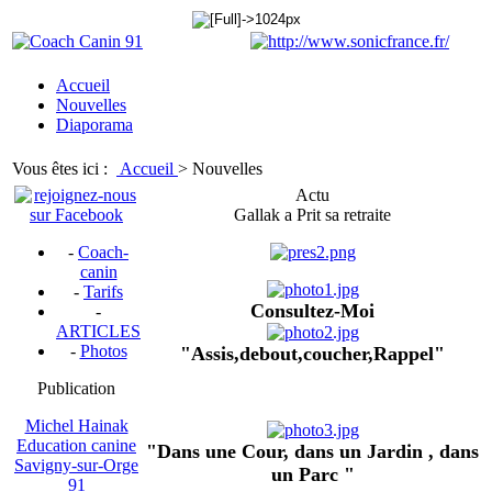
Accueil
Nouvelles
Diaporama
Vous êtes ici :
Accueil
>
Nouvelles
Actu
Gallak a Prit sa retraite
-
Coach-
canin
-
Tarifs
Consultez-Moi
-
ARTICLES
-
Photos
"Assis,debout,coucher,Rappel"
Publication
Michel Hainak
Education canine
"Dans une Cour, dans un Jardin , dans
Savigny-sur-Orge
un Parc "
91