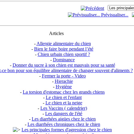
Prévisualiser...
Articles
-
Allergie alimentaire du chien
-
Bien le faire boire pendant l’été
-
Chien urbain chien sportif ?
-
Dominance
-
Donner du sucre à son chien est mauvais pour sa santé
t-ce bon pour son équilibre alimentaire de changer souvent d'aliments ?
-
Fermer la porte - Video
-
Hierachie
-
Hygiène
-
La torsion d'estomac chez les grands chiens
-
Le chien et l'enfant
-
Le chien et la neige
-
Les Vaccins ( calendrier)
-
Les dangers de l'été
-
Les diarrhées aigües chez le chien
-
Les diarrhées chroniques chez le chien
Les principales formes d'agression chez le chien