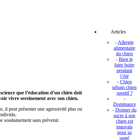
Articles
-
Allergie
alimentaire
du chien
-
Bien le
faire boire
pendant
l’été
-
Chien
urbain chien
nscience que l’éducation d’un chien doit
sportif ?
voir vivre sereinement avec son chien.
-
Dominance
e, il peut présenter une agressivité plus ou
-
Donner du
individu.
sucre à son
que soudainement sans prévenir.
chien est
mauvais
pour sa
santé