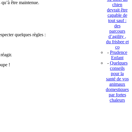
us qu’à être maintenue.
chien
devrait être
capable de
tout sauf :
des
parcours
especter quelques règles :
d’agility ,
du frisbee et
co
-
Prudence
réagir.
Enfant
-
Quelques
oupe !
conseils
pour la
santé de vos
animaux
domestiques
par fortes
chaleurs