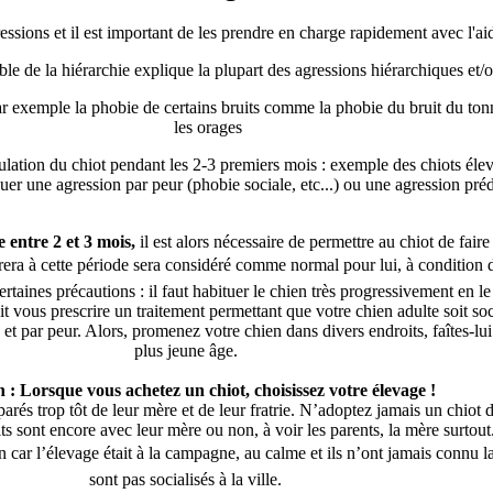
sions et il est important de les prendre en charge rapidement avec l'aid
le de la hiérarchie explique la plupart des agressions hiérarchiques et/ou
ar exemple la phobie de certains bruits comme la phobie du bruit du ton
les orages
ulation du chiot pendant les 2-3 premiers mois : exemple des chiots éle
er une agression par peur (phobie sociale, etc...) ou une agression préd
e entre 2 et 3 mois,
il est alors nécessaire de permettre au chiot de faire
trera à cette période sera considéré comme normal pour lui, à condition d’e
certaines précautions : il faut habituer le chien très progressivement en 
 vous prescrire un traitement permettant que votre chien adulte soit soc
s et par peur. Alors, promenez votre chien dans divers endroits, faîtes-lu
plus jeune âge.
n : Lorsque vous achetez un chiot, choisissez votre élevage !
é séparés trop tôt de leur mère et de leur fratrie. N’adoptez jamais un ch
tits sont encore avec leur mère ou non, à voir les parents, la mère surtout
ar l’élevage était à la campagne, au calme et ils n’ont jamais connu la vi
sont pas socialisés à la ville.