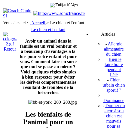
Vous êtes ici :
Accueil
>
Le chien et l'enfant
Le chien et l'enfant
Articles
Avoir un animal dans la
-
Allergie
famille est un vrai bonheur et
Retour
alimentaire
a beaucoup d’avantages à la
du chien
fois pour votre enfant et pour
-
Bien le
vous. Comment faire en sorte
faire boire
que tout se passe au mieux ?
pendant
Voici quelques règles simples
l’été
à bien respecter pour éviter
-
Chien
les dérives comportementales
urbain chien
résultant de troubles de la
sportif ?
hiérarchie.
-
Dominance
-
Donner du
sucre à son
Les bienfaits de
chien est
l’animal pour un
mauvais
pour sa