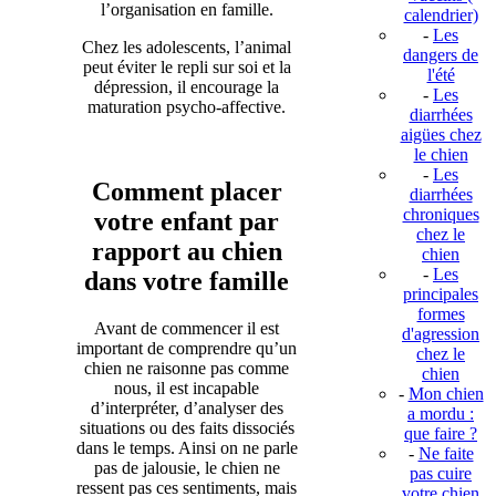
l’organisation en famille.
calendrier)
-
Les
Chez les adolescents, l’animal
dangers de
peut éviter le repli sur soi et la
l'été
dépression, il encourage la
-
Les
maturation psycho-affective.
diarrhées
aigües chez
le chien
-
Les
Comment placer
diarrhées
chroniques
votre enfant par
chez le
rapport au chien
chien
-
Les
dans votre famille
principales
formes
Avant de commencer il est
d'agression
important de comprendre qu’un
chez le
chien ne raisonne pas comme
chien
nous, il est incapable
-
Mon chien
d’interpréter, d’analyser des
a mordu :
situations ou des faits dissociés
que faire ?
dans le temps. Ainsi on ne parle
-
Ne faite
pas de jalousie, le chien ne
pas cuire
ressent pas ces sentiments, mais
votre chien