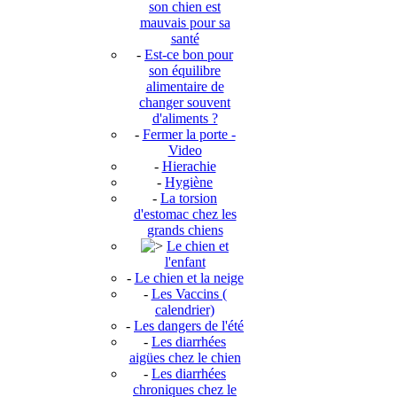
son chien est
mauvais pour sa
santé
-
Est-ce bon pour
son équilibre
alimentaire de
changer souvent
d'aliments ?
-
Fermer la porte -
Video
-
Hierachie
-
Hygiène
-
La torsion
d'estomac chez les
grands chiens
Le chien et
l'enfant
-
Le chien et la neige
-
Les Vaccins (
calendrier)
-
Les dangers de l'été
-
Les diarrhées
aigües chez le chien
-
Les diarrhées
chroniques chez le