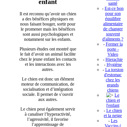
enfant
santé
-
Est-ce bon
pour son
Il est reconnu qu’avoir un chien
équilibre
a des bénéfices physiques en
alimentaire
nous faisant bouger, sortir pour
de changer
le promener mais les bénéfices
souvent
sont aussi psychologiques et
d'aliments ?
notamment sur les enfants.
-
Fermer la
Plusieurs études ont montré que
porte -
le fait d’avoir un animal facilite
Video
chez le jeune enfant les contacts
-
Hierachie
et les interactions avec les
-
Hygiène
autres.
-
La torsion
d'estomac
Le chien est donc un élément
chez les
moteur de communication, de
grands
socialisation et d’intégration
chiens
sociale. Il permet de s’ouvrir
Le
aux autres.
chien et
l'enfant
Le chien peut également servir
-
Le chien
à canaliser l’hyperactivité,
et la neige
l’agressivité, il favorise
-
Les
l’apprentissage de
Vaccins (