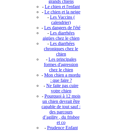
grands chiens
-
Le chien et l'enfant
-
Le chien et la neige
-
Les Vaccins (
calendrier)
-
Les dangers de l'été
-
Les diarrhées
aigües chez le chien
-
Les diarrhées
chroniques chez le
chien
-
Les principales
formes d'agression
chez le chien
-
Mon chien a mordu
: que faire ?
-
Ne faite pas cuire
votre chien
-
Pourquoi à 12 mois
un chien devrait être
capable de tout sauf :
des parcours
d’agility , du frisbee
et co
-
Prudence Enfant