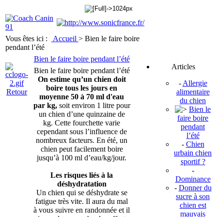
Vous êtes ici :
Accueil
>
Bien le faire boire
pendant l’été
Bien le faire boire pendant l’été
Articles
Bien le faire boire pendant l’été
On estime qu’un chien doit
-
Allergie
boire tous les jours en
Retour
alimentaire
moyenne 50 à 70 ml d'eau
du chien
par kg,
soit environ 1 litre pour
Bien le
un chien d’une quinzaine de
faire boire
kg. Cette fourchette varie
pendant
cependant sous l’influence de
l’été
nombreux facteurs. En été, un
-
Chien
chien peut facilement boire
urbain chien
jusqu’à 100 ml d’eau/kg/jour.
sportif ?
-
Les risques liés à la
Dominance
déshydratation
-
Donner du
Un chien qui se déshydrate se
sucre à son
fatigue très vite. Il aura du mal
chien est
à vous suivre en randonnée et il
mauvais