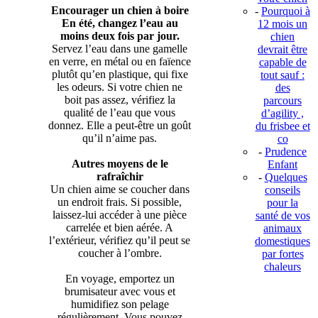
Encourager un chien à boire
-
Pourquoi à
En été, changez l’eau au
12 mois un
moins deux fois par jour.
chien
Servez l’eau dans une gamelle
devrait être
en verre, en métal ou en faïence
capable de
plutôt qu’en plastique, qui fixe
tout sauf :
les odeurs. Si votre chien ne
des
boit pas assez, vérifiez la
parcours
qualité de l’eau que vous
d’agility ,
donnez. Elle a peut-être un goût
du frisbee et
qu’il n’aime pas.
co
-
Prudence
Autres moyens de le
Enfant
rafraîchir
-
Quelques
Un chien aime se coucher dans
conseils
un endroit frais. Si possible,
pour la
laissez-lui accéder à une pièce
santé de vos
carrelée et bien aérée. A
animaux
l’extérieur, vérifiez qu’il peut se
domestiques
coucher à l’ombre.
par fortes
chaleurs
En voyage, emportez un
brumisateur avec vous et
humidifiez son pelage
régulièrement. Vous pouvez