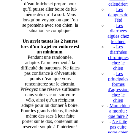
d’eau fraiche et propre pour
calendrier)
qu’il puisse aller boire de lui-
-
Les
même dès qu’il a soif. Mais
dangers de
lorsqu’on voyage ou que l’on
l'été
se promène avec son chien, la
-
Les
situation se complique.
diarrhées
aigües chez
Un arrêt toutes les 2 heures
le chien
lors d’un trajet en voiture est
-
Les
un minimum.
diarrhées
Pendant une randonnée,
chroniques
adaptez l’abreuvement à la
chez le
difficulté du parcours. Ne faites
chien
pas confiance à d’éventuels
-
Les
points d’eau que vous
principales
rencontrerez sur le chemin.
formes
Prévoyez une réserve suffisante
d'agression
dans votre sac ou sur votre
chez le
vélo, ainsi qu’un récipient
chien
adapté pour lui donner à boire.
-
Mon chien
Pour les grands chiens, il existe
a mordu :
même des sacs à leur faire
que faire ?
porter sur le dos, contenant un
-
Ne faite
réservoir souple à l’intérieur !
pas cuire
votre chien