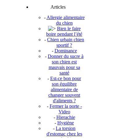
Articles
-
Allergie alimentaire
du chien
Bien le faire
boire pendant l’été
-
Chien urbain chien
sportif ?
-
Dominance
-
Donner du sucre à
son chien est
mauvais pour sa
santé
-
Est-ce bon pour
son équilibre
alimentaire de
changer souvent
d'aliments ?
-
Fermer la porte -
Video
-
Hierachie
-
Hygiène
-
La torsion
d'estomac chez les