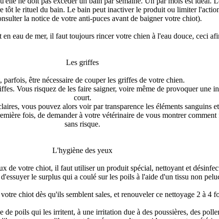
elle ne doit pas excéder un bain par semaine. Un par mois est idéal. Le
 tôt le rituel du bain. Le bain peut inactiver le produit ou limiter l'acti
onsulter la notice de votre anti-puces avant de baigner votre chiot).
 en eau de mer, il faut toujours rincer votre chien à l'eau douce, ceci a
Les griffes
t, parfois, être nécessaire de couper les griffes de votre chien.
riffes. Vous risquez de les faire saigner, voire même de provoquer une in
court.
 claires, vous pouvez alors voir par transparence les éléments sanguins et
 première fois, de demander à votre vétérinaire de vous montrer comment 
sans risque.
L'hygiène des yeux
 de votre chiot, il faut utiliser un produit spécial, nettoyant et désinfec
et d'essuyer le surplus qui a coulé sur les poils à l'aide d'un tissu non p
otre chiot dès qu'ils semblent sales, et renouveler ce nettoyage 2 à 4 f
 poils qui les irritent, à une irritation due à des poussières, des pollen