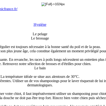
Hygiène
Le pelage
Le brossage
gulier est toujours nécessaire à la bonne santé du poil et de la peau.
s son plus jeune âge, cela constitue également un moment privilégié pour l
isante. En revanche, les races à poils longs nécessitent un entretien plus
. Retrouvez notre sélection de brosses et d'étrilles pour chien.
Le bain
La température idéale se situe aux alentours de 30°C.
érentes. Utiliser un de vos shampooings pour le laver risquerait de lui ir
dermatologiques.
er votre chiot, il faut impérativement utiliser un shampooing pour chiot
a douche ne doit pas être trop fort. Rincez bien votre chien puis séchez-l