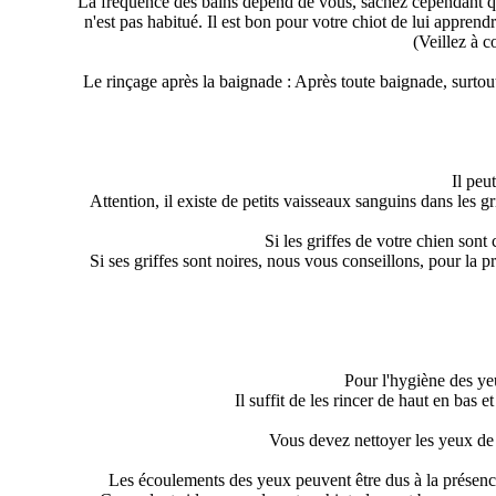
La fréquence des bains dépend de vous, sachez cependant qu'
n'est pas habitué. Il est bon pour votre chiot de lui apprendre
(Veillez à c
Le rinçage après la baignade : Après toute baignade, surtout
Il peu
Attention, il existe de petits vaisseaux sanguins dans les g
Si les griffes de votre chien sont
Si ses griffes sont noires, nous vous conseillons, pour la
Pour l'hygiène des yeux
Il suffit de les rincer de haut en bas 
Vous devez nettoyer les yeux de v
Les écoulements des yeux peuvent être dus à la présence de