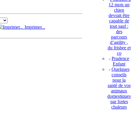
12 mois un
chien
devrait être
capable de
tout sauf :
Imprimer...
des
parcours
d’agility ,
du frisbee et
co
-
Prudence
Enfant
-
Quelques
conseils
pour la
santé de vos
animaux
domestiques
par fortes
chaleurs