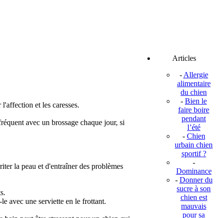
Articles
-
Allergie
alimentaire
du chien
-
Bien le
'affection et les caresses.
faire boire
pendant
 fréquent
avec un brossage chaque jour, si
l’été
-
Chien
urbain chien
sportif ?
-
riter la peau et d'entraîner des problèmes
Dominance
-
Donner du
sucre à son
s.
chien est
e avec une serviette en le frottant.
mauvais
pour sa