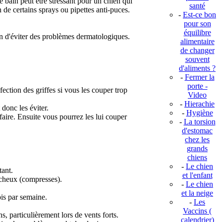
 bain peut être stressant pour un chien qui
santé
on de certains sprays ou pipettes anti-puces.
-
Est-ce bon
pour son
équilibre
fin d'éviter des problèmes dermatologiques.
alimentaire
de changer
souvent
d'aliments ?
-
Fermer la
porte -
fection des griffes si vous les couper trop
Video
-
Hierachie
 donc les éviter.
-
Hygiène
faire. Ensuite vous pourrez les lui couper
-
La torsion
d'estomac
chez les
grands
chiens
-
Le chien
tant.
et l'enfant
elucheux (compresses).
-
Le chien
et la neige
ois par semaine.
-
Les
Vaccins (
s, particulièrement lors de vents forts.
calendrier)