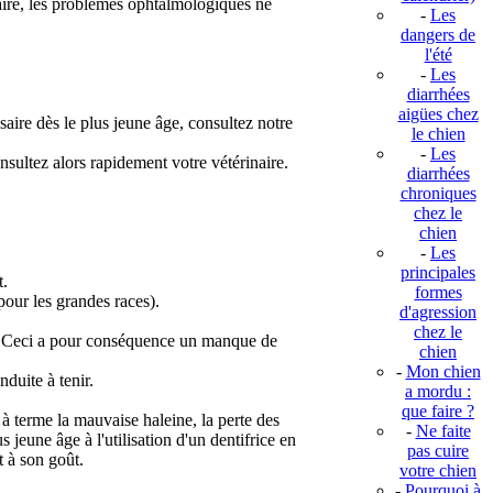
naire, les problèmes ophtalmologiques ne
-
Les
dangers de
l'été
-
Les
diarrhées
aigües chez
saire dès le plus jeune âge, consultez notre
le chien
-
Les
nsultez alors rapidement votre vétérinaire.
diarrhées
chroniques
chez le
chien
-
Les
principales
t.
formes
pour les grandes races).
d'agression
chez le
ber. Ceci a pour conséquence un manque de
chien
-
Mon chien
duite à tenir.
a mordu :
que faire ?
 à terme la mauvaise haleine, la perte des
-
Ne faite
 jeune âge à l'utilisation d'un dentifrice en
pas cuire
t à son goût.
votre chien
-
Pourquoi à