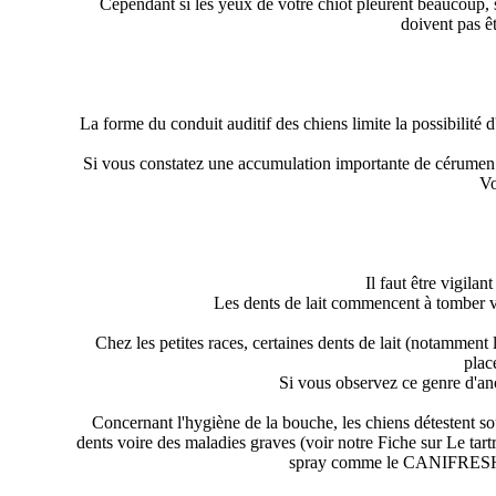
Cependant si les yeux de votre chiot pleurent beaucoup, s
doivent pas ê
La forme du conduit auditif des chiens limite la possibilité 
Si vous constatez une accumulation importante de cérumen mar
Vo
Il faut être vigila
Les dents de lait commencent à tomber ver
Chez les petites races, certaines dents de lait (notamment
plac
Si vous observez ce genre d'ano
Concernant l'hygiène de la bouche, les chiens détestent souv
dents voire des maladies graves (voir notre Fiche sur Le tartr
spray comme le CANIFRESH, c'es