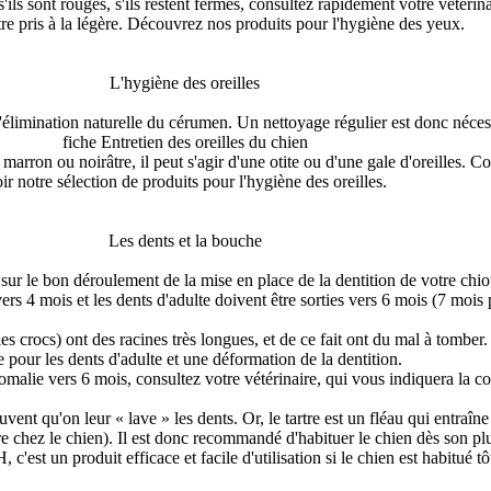
'ils sont rouges, s'ils restent fermés, consultez rapidement votre vétéri
tre pris à la légère. Découvrez nos produits pour l'hygiène des yeux.
L'hygiène des oreilles
d'élimination naturelle du cérumen. Un nettoyage régulier est donc néces
fiche Entretien des oreilles du chien
ron ou noirâtre, il peut s'agir d'une otite ou d'une gale d'oreilles. Co
ir notre sélection de produits pour l'hygiène des oreilles.
Les dents et la bouche
nt sur le bon déroulement de la mise en place de la dentition de votre chio
s 4 mois et les dents d'adulte doivent être sorties vers 6 mois (7 mois 
 les crocs) ont des racines très longues, et de ce fait ont du mal à tom
e pour les dents d'adulte et une déformation de la dentition.
malie vers 6 mois, consultez votre vétérinaire, qui vous indiquera la con
ent qu'on leur « lave » les dents. Or, le tartre est un fléau qui entraîne
e chez le chien). Il est donc recommandé d'habituer le chien dès son plus
t un produit efficace et facile d'utilisation si le chien est habitué tô