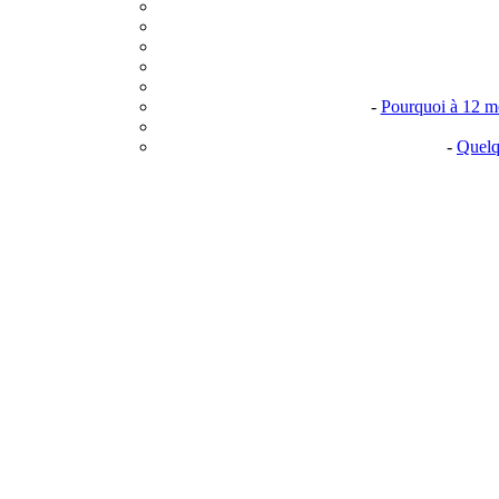
-
Pourquoi à 12 moi
-
Quelq