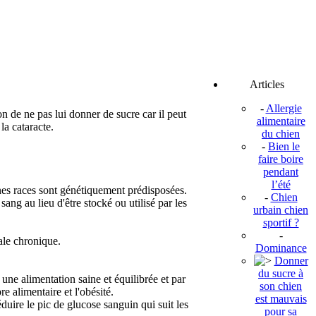
Articles
-
Allergie
on de ne pas lui donner de sucre car il peut
alimentaire
la cataracte.
du chien
-
Bien le
faire boire
pendant
l’été
ines races sont génétiquement prédisposées.
-
Chien
 sang au lieu d'être stocké ou utilisé par les
urbain chien
sportif ?
-
nale chronique.
Dominance
Donner
du sucre à
ar une alimentation saine et équilibrée et par
son chien
e alimentaire et l'obésité.
est mauvais
uire le pic de glucose sanguin qui suit les
pour sa