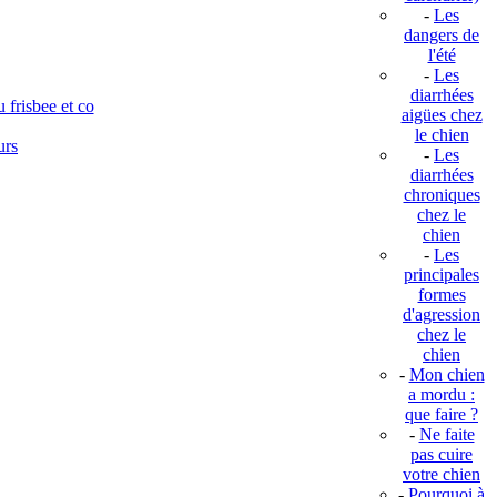
-
Les
dangers de
l'été
-
Les
diarrhées
 frisbee et co
aigües chez
le chien
urs
-
Les
diarrhées
chroniques
chez le
chien
-
Les
principales
formes
d'agression
chez le
chien
-
Mon chien
a mordu :
que faire ?
-
Ne faite
pas cuire
votre chien
-
Pourquoi à