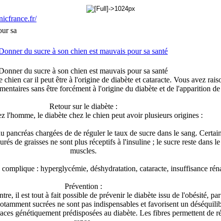
our sa
Donner du sucre à son chien est mauvais pour sa santé
Donner du sucre à son chien est mauvais pour sa santé
chien car il peut être à l'origine de diabète et cataracte. Vous avez rais
mentaires sans être forcément à l'origine du diabète et de l'apparition de 
Retour sur le diabète :
 l'homme, l
e diabète chez le chien peut avoir plusieurs origines :
du pancréas chargées de de réguler le taux de sucre dans le sang. Certa
rés de graisses ne sont plus réceptifs à l'insuline ; le sucre reste dans le
muscles.
e se complique : hyperglycémie, déshydratation, cataracte, insuffisance ré
Prévention :
tre, il est tout à fait possible de prévenir le diabète issu de l'obésité, p
 notamment sucrées ne sont pas indispensables et favorisent un déséquilibr
ces génétiquement prédisposées au diabète. Les fibres permettent de réd