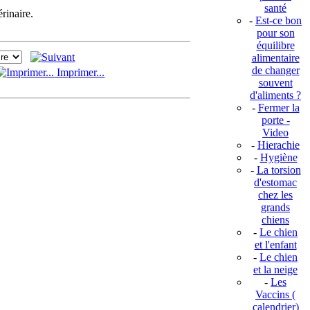
santé
rinaire.
-
Est-ce bon
pour son
équilibre
alimentaire
de changer
Imprimer...
souvent
d'aliments ?
-
Fermer la
porte -
Video
-
Hierachie
-
Hygiène
-
La torsion
d'estomac
chez les
grands
chiens
-
Le chien
et l'enfant
-
Le chien
et la neige
-
Les
Vaccins (
calendrier)