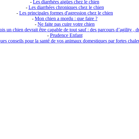
-
Les diarrhées aigües chez le chien
-
Les diarrhées chroniques chez le chien
-
Les principales formes d'agression chez le chien
-
Mon chien a mordu : que faire ?
-
Ne faite pas cuire votre chien
s un chien devrait être capable de tout sauf : des parcours d’agility , du
-
Prudence Enfant
ues conseils pour la santé de vos animaux domestiques par fortes chale