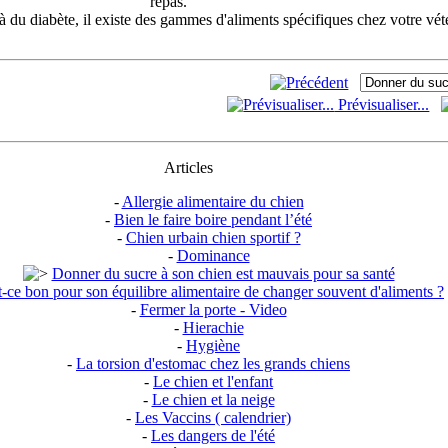
repas.
jà du diabète, il existe des gammes d'aliments spécifiques chez votre vété
Prévisualiser...
Articles
-
Allergie alimentaire du chien
-
Bien le faire boire pendant l’été
-
Chien urbain chien sportif ?
-
Dominance
Donner du sucre à son chien est mauvais pour sa santé
t-ce bon pour son équilibre alimentaire de changer souvent d'aliments ?
-
Fermer la porte - Video
-
Hierachie
-
Hygiène
-
La torsion d'estomac chez les grands chiens
-
Le chien et l'enfant
-
Le chien et la neige
-
Les Vaccins ( calendrier)
-
Les dangers de l'été