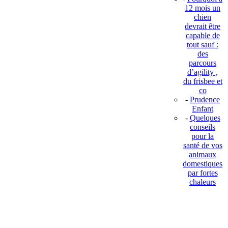
12 mois un
chien
devrait être
capable de
tout sauf :
des
parcours
d’agility ,
du frisbee et
co
-
Prudence
Enfant
-
Quelques
conseils
pour la
santé de vos
animaux
domestiques
par fortes
chaleurs