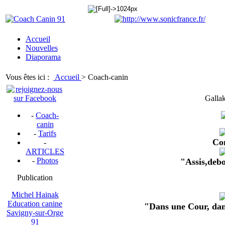
Accueil
Nouvelles
Diaporama
Vous êtes ici :
Accueil
>
Coach-canin
Gallak 
-
Coach-
canin
-
Tarifs
Co
-
ARTICLES
-
Photos
"Assis,deb
Publication
Michel Hainak
Education canine
"Dans une Cour, dan
Savigny-sur-Orge
91