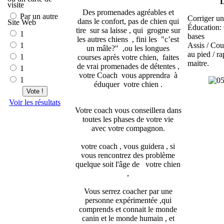
L
visite
Des promenades agréables et
Par un autre
Corriger un
dans le confort, pas de chien qui
Site Web
Éducation: 
tire sur sa laisse , qui grogne sur
1
bases
les autres chiens , fini les "c’est
Assis / Cou
1
un mâle?" ,ou les longues
au pied / r
1
courses après votre chien, faites
maitre.
de vrai promenades de détentes ,
1
votre Coach vous apprendra à
1
éduquer votre chien .
Vote !
Voir les résultats
Votre coach vous conseillera dans
toutes les phases de votre vie
avec votre compagnon.
votre coach , vous guidera , si
vous rencontrez des problème
quelque soit l'âge de votre chien
,
Vous serrez coacher par une
personne expérimentée ,qui
comprends et connait le monde
canin et le monde humain , et